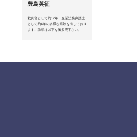
豊島英征
裁判官として約12年、企業法務弁護士
として約6年の多様な経験を有しており
ます。詳細は以下を御参照下さい。